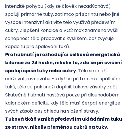
intenzitě pohybu (kdy se člověk nezadýchává)
spalují primárně tuky, zatímco při sprintu nebo jiné
vysoce intenzivní aktivitě tělo využívá především
cukry. Zlepšení kondice a VO2 max znamená vyšší
schopnost těla pracovat s kyslíkem, což zvyšuje
kapacitu pro spalování tuků.
Pro hubnutí je rozhodující celková energetická
bilance za 24 hodin, nikoliv to, zda se při cvičení
spalují spíše tuky nebo cukry.
Tělo se snaží
udržovat rovnováhu - když se při tréninku spálí více
tuků, tělo se pak snaží doplnit tukové zásoby zpět.
Skutečné hubnutí nastává pouze při dlouhodobém
kalorickém deficitu, kdy tělo musí čerpat energii ze
svých zásob bez ohledu na složení stravy.
Tuková tkáň vzniká především ukládáním tuku
ze stravy, nikoliv přeměnou cukrů na tuky,