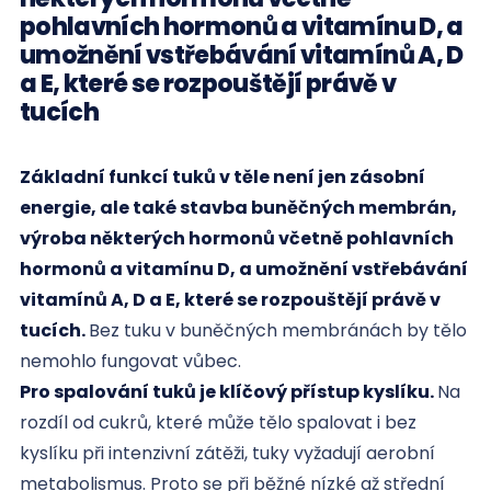
pohlavních hormonů a vitamínu D, a
umožnění vstřebávání vitamínů A, D
a E, které se rozpouštějí právě v
tucích
Základní funkcí tuků v těle není jen zásobní
energie, ale také stavba buněčných membrán,
výroba některých hormonů včetně pohlavních
hormonů a vitamínu D, a umožnění vstřebávání
vitamínů A, D a E, které se rozpouštějí právě v
tucích.
Bez tuku v buněčných membránách by tělo
nemohlo fungovat vůbec.
Pro spalování tuků je klíčový přístup kyslíku.
Na
rozdíl od cukrů, které může tělo spalovat i bez
kyslíku při intenzivní zátěži, tuky vyžadují aerobní
metabolismus. Proto se při běžné nízké až střední