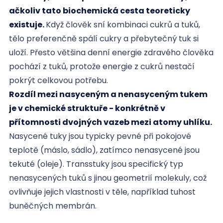
ačkoliv tato biochemická cesta teoreticky
existuje.
Když člověk sní kombinaci cukrů a tuků,
tělo preferenčně spálí cukry a přebytečný tuk si
uloží. Přesto většina denní energie zdravého člověka
pochází z tuků, protože energie z cukrů nestačí
pokrýt celkovou potřebu.
Rozdíl mezi nasyceným a nenasyceným tukem
je v chemické struktuře - konkrétně v
přítomnosti dvojných vazeb mezi atomy uhlíku.
Nasycené tuky jsou typicky pevné při pokojové
teplotě (máslo, sádlo), zatímco nenasycené jsou
tekuté (oleje). Transstuky jsou specifický typ
nenasycených tuků s jinou geometrií molekuly, což
ovlivňuje jejich vlastnosti v těle, například tuhost
buněčných membrán.