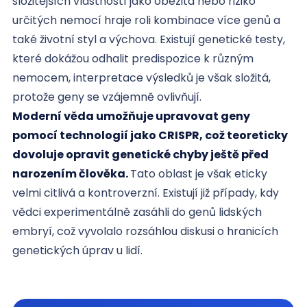
složitějších vlastností jako obezita nebo riziko
určitých nemocí hraje roli kombinace více genů a
také životní styl a výchova. Existují genetické testy,
které dokážou odhalit predispozice k různým
nemocem, interpretace výsledků je však složitá,
protože geny se vzájemně ovlivňují.
Moderní věda umožňuje upravovat geny
pomocí technologií jako CRISPR, což teoreticky
dovoluje opravit genetické chyby ještě před
narozením člověka.
Tato oblast je však eticky
velmi citlivá a kontroverzní. Existují již případy, kdy
vědci experimentálně zasáhli do genů lidských
embryí, což vyvolalo rozsáhlou diskusi o hranicích
genetických úprav u lidí.