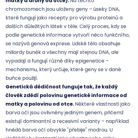
matky a druhý od otce).
Na těchto
chromozomech jsou uloženy geny – úseky DNA,
které fungují jako recepty pro výrobu proteinů a
dalších důležitých látek v těle. Celý proces, kdy se
podle genetické informace vytvoří něco funkčního,
se nazývá genová exprese. Lidské tělo obsahuje
miliardy buněk a všechny mají stejnou DNA, ale
vypadají a fungují různě díky epigenetice –
mechanismu, který určuje, které geny se v dané
buňce použijí.
Genetická dědičnost funguje tak, že každý
člověk zdědí polovinu genetické informace od
matky a polovinu od otce.
Některé vlastnosti jako
barva očí jsou ovlivněny jediným genem, přičemž
existují dominantní a recesivní varianty – například
hnědá barva očí obvykle "přebije" modrou. U