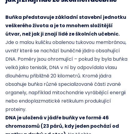
Buňka představuje základní stavební jednotku
veškerého života a je to mnohem složitější
útvar, než jak ji znají lidé ze školních učebnic.
Jde o malou kuličku obalenou tukovou membránou,
uvnitř které se nachází buněčné jádro obsahující
DNA. Poměry jsou ohromující – pokud by byla buňka
velká jako tenisák, DNA v ní by odpovídala vlasu
dlouhému přibližně 20 kilometrů. Kromě jádra
obsahuje buňka různé specializované části zvané
organely, například mitochondrie vyrábějící energii
nebo endoplazmatické retikulum produkující
proteiny.
DNA je uložená v jádře buňky ve formě 46
chromozomů (23 párů, kdy jeden pochází od